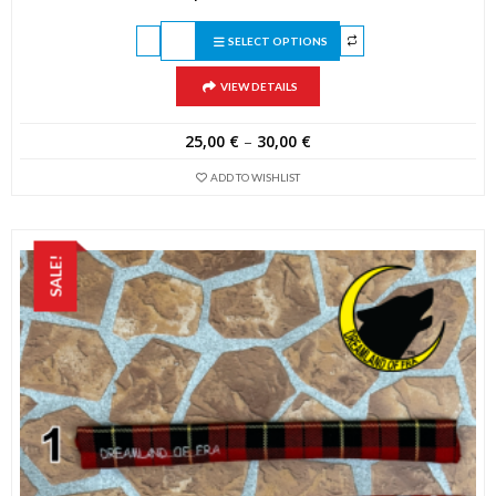
SELECT OPTIONS
VIEW DETAILS
25,00
€
–
30,00
€
ADD TO WISHLIST
SALE!