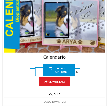
Calendario
SELECT
OPTIONS
VIEW DETAILS
27,50
€
ADD TO WISHLIST