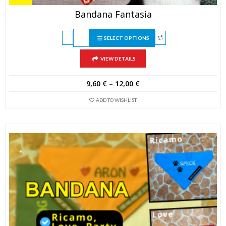
Bandana Fantasia
SELECT OPTIONS
VIEW DETAILS
9,60
€
–
12,00
€
ADD TO WISHLIST