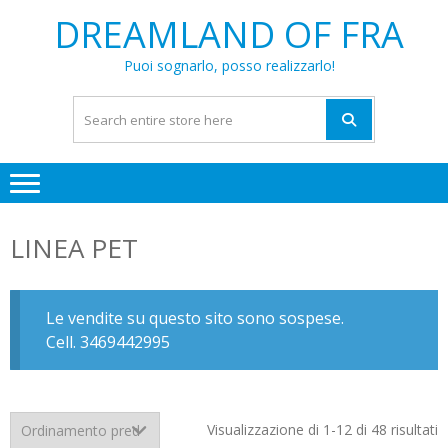
Skip
Skip
DREAMLAND OF FRA
to
to
navigation
content
Puoi sognarlo, posso realizzarlo!
LINEA PET
Le vendite su questo sito sono sospese.
Cell. 3469442995
Visualizzazione di 1-12 di 48 risultati