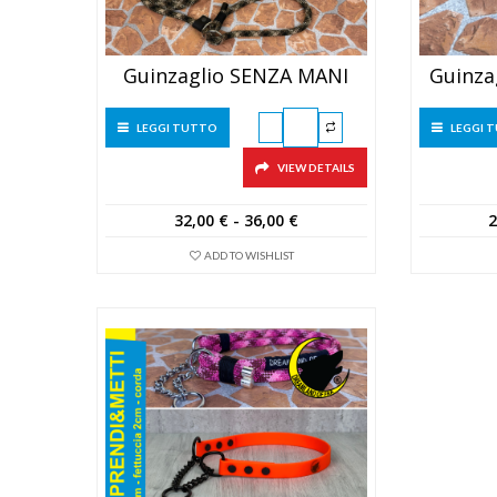
Guinzaglio SENZA MANI
Guinz
LEGGI TUTTO
LEGGI 
VIEW DETAILS
Fascia
32,00
€
-
36,00
€
2
di
ADD TO WISHLIST
prezzo:
da
32,00 €
a
36,00 €