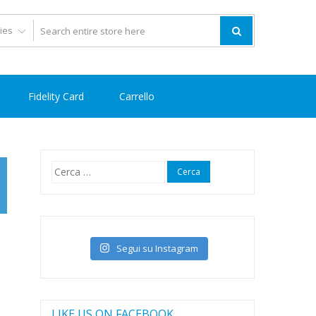
Fidelity Card
Carrello
Ricerca
per:
Segui su Instagram
LIKE US ON FACEBOOK