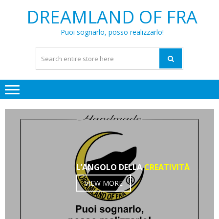
Skip
Skip
DREAMLAND OF FRA
to
to
navigation
content
Puoi sognarlo, posso realizzarlo!
L’ANGOLO DELLA
CREATIVITÀ
VIEW MORE