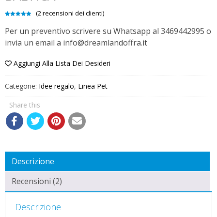
(
2
recensioni dei clienti)
Valutato
2
5.00
su 5
Per un preventivo scrivere su Whatsapp al 3469442995 o
su base
di
invia un email a info@dreamlandoffra.it
recensioni
Aggiungi Alla Lista Dei Desideri
Categorie:
Idee regalo
,
Linea Pet
Share this
Descrizione
Recensioni (2)
Descrizione