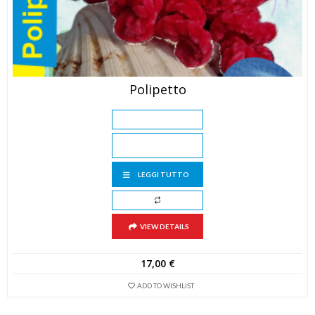
Polipetto
LEGGI TUTTO
VIEW DETAILS
17,00
€
ADD TO WISHLIST