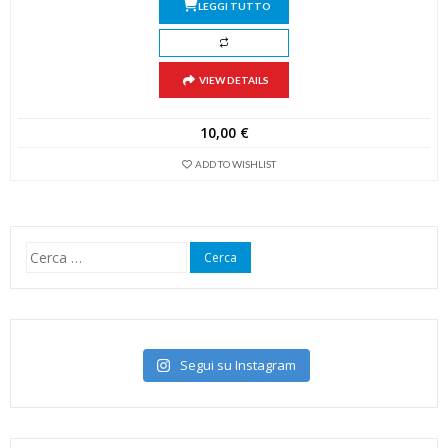
LEGGI TUTTO
VIEW DETAILS
10,00
€
ADD TO WISHLIST
Ricerca
per:
Segui su Instagram