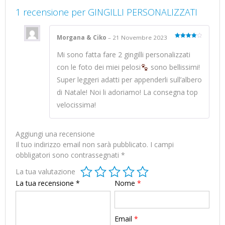
1 recensione per
GINGILLI PERSONALIZZATI
Morgana & Ciko
–
21 Novembre 2023
Valutato
4
su 5
Mi sono fatta fare 2 gingilli personalizzati
con le foto dei miei pelosi
sono bellissimi!
Super leggeri adatti per appenderli sull’albero
di Natale! Noi li adoriamo! La consegna top
velocissima!
Aggiungi una recensione
Il tuo indirizzo email non sarà pubblicato.
I campi
obbligatori sono contrassegnati
*
La tua valutazione
La tua recensione
*
Nome
*
Email
*