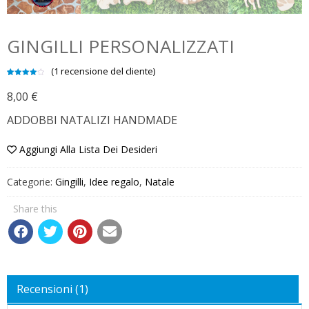
GINGILLI PERSONALIZZATI
(
1
recensione del cliente)
Valutato
1
4.00
su
8,00
€
5 su
base di
recensioni
ADDOBBI NATALIZI HANDMADE
Aggiungi Alla Lista Dei Desideri
Categorie:
Gingilli
,
Idee regalo
,
Natale
Share this
Recensioni (1)