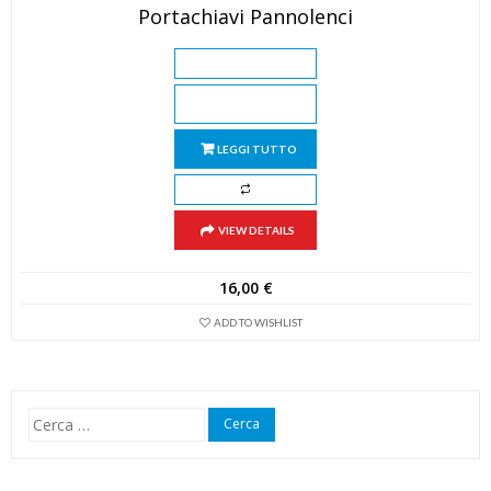
Portachiavi Pannolenci
LEGGI TUTTO
VIEW DETAILS
16,00
€
ADD TO WISHLIST
Ricerca
per: