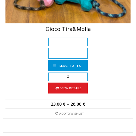
Gioco Tira&Molla
LEGGI TUTTO
VIEW DETAILS
23,00
€
–
26,00
€
ADD TO WISHLIST