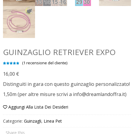
GUINZAGLIO RETRIEVER EXPO
(
1
recensione del cliente)
Valutato
1
5.00
su 5
16,00
€
su base
di
recensioni
Distinguiti in gara con questo guinzaglio personalizzato!
1,50m (per altre misure scrivi a info@dreamlandoffra.it)
Aggiungi Alla Lista Dei Desideri
Categorie:
Guinzagli
,
Linea Pet
Share this