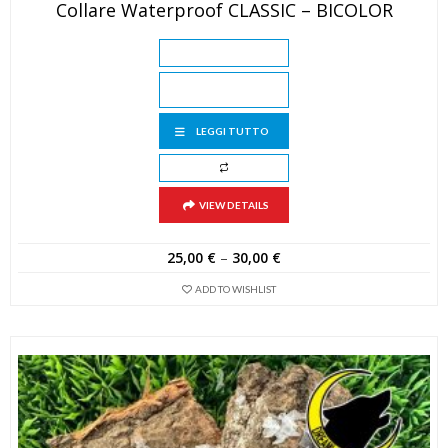
Collare Waterproof CLASSIC – BICOLOR
LEGGI TUTTO
VIEW DETAILS
25,00
€
–
30,00
€
ADD TO WISHLIST