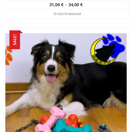
31,00
€
–
34,00
€
ADD TO WISHLIST
SALE!