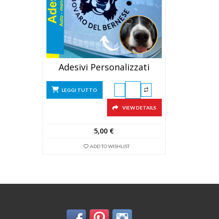
Adesivi Personalizzati
LEGGI TUTTO
VIEW DETAILS
5,00
€
ADD TO WISHLIST