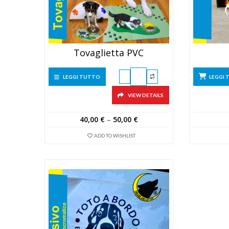
Tovaglietta PVC
LEGGI TUTTO
LEGGI
VIEW DETAILS
40,00
€
–
50,00
€
ADD TO WISHLIST