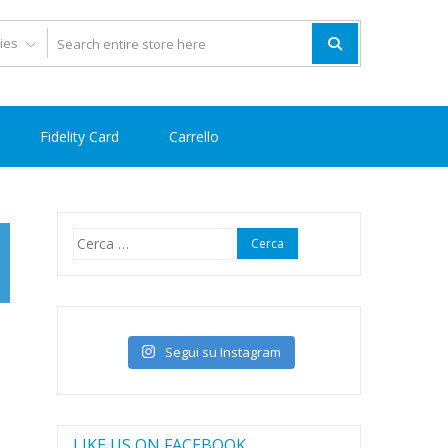
Fidelity Card
Carrello
Ricerca
per:
Segui su Instagram
LIKE US ON FACEBOOK