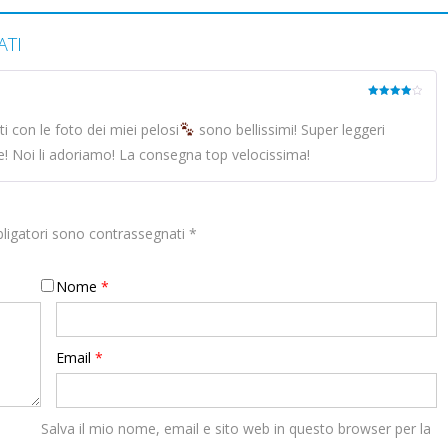
ATI
Valutato
4
su 5
ti con le foto dei miei pelosi
sono bellissimi! Super leggeri
ale! Noi li adoriamo! La consegna top velocissima!
bligatori sono contrassegnati
*
Nome
*
Email
*
Salva il mio nome, email e sito web in questo browser per la