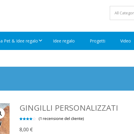
ea Pet & Idee regalo
Idee regalo
Progetti
Video
GINGILLI PERSONALIZZATI
(
1
recensione del cliente)
Valutato
1
4.00
su
8,00
€
5 su
base di