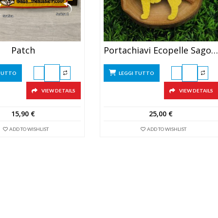
Patch
Portachiavi Ecopelle Sagoma
 TUTTO
LEGGI TUTTO
VIEW DETAILS
VIEW DETAILS
15,90
€
25,00
€
ADD TO WISHLIST
ADD TO WISHLIST