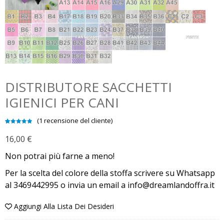
DISTRIBUTORE SACCHETTI
IGIENICI PER CANI
(
1
recensione del cliente)
Valutato
1
5.00
su 5
16,00
€
su base
di
recensioni
Non potrai più farne a meno!
Per la scelta del colore della stoffa scrivere su Whatsapp
al 3469442995 o invia un email a info@dreamlandoffra.it
Aggiungi Alla Lista Dei Desideri