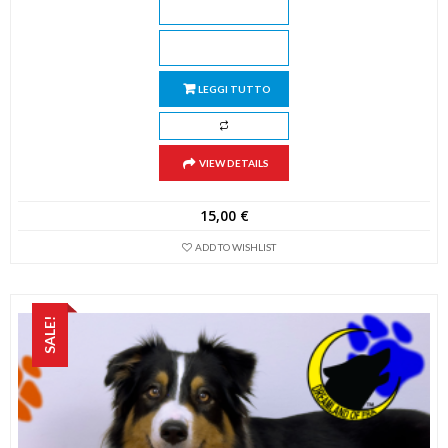
LEGGI TUTTO
VIEW DETAILS
15,00
€
ADD TO WISHLIST
SALE!