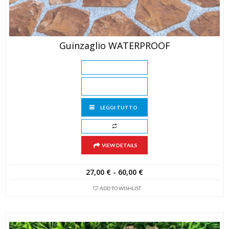
Guinzaglio WATERPROOF
LEGGI TUTTO
VIEW DETAILS
Fascia
27,00
€
-
60,00
€
di
ADD TO WISHLIST
prezzo:
da
27,00 €
a
60,00 €