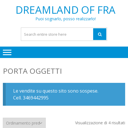
Skip
Skip
DREAMLAND OF FRA
to
to
navigation
content
Puoi sognarlo, posso realizzarlo!
PORTA OGGETTI
Le vendite su questo sito sono sospese.
Cell. 3469442995
Visualizzazione di 4 risultati