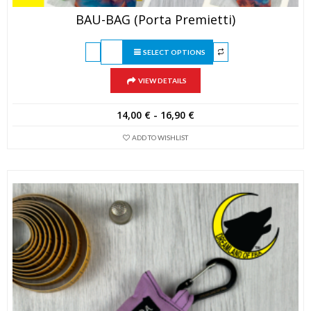
BAU-BAG (Porta Premietti)
SELECT OPTIONS
VIEW DETAILS
Fascia
14,00
€
-
16,90
€
di
ADD TO WISHLIST
prezzo:
da
14,00 €
a
16,90 €