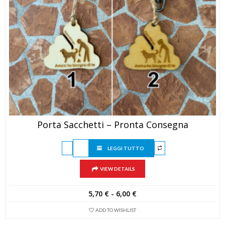
Porta Sacchetti – Pronta Consegna
LEGGI TUTTO
VIEW DETAILS
Fascia
5,70
€
-
6,00
€
di
ADD TO WISHLIST
prezzo:
da