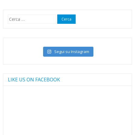
5,70 €
a
Ricerca
6,00 €
per:
Segui su Instagram
LIKE US ON FACEBOOK